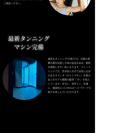
ご相談ください。
04
04
​最新タンニング
マシン完備
適度なタンニング(日焼け)は、皮膚の新
陳代謝を
促進し全身の血流を高め、
脂肪
を燃焼しやすい体になります。
ファース
トジムでは、世界的に有名で品質に
定評
のある
オランダ『ウルトラサン』社製の
最上位モデル機種の縦型『 i9 』を
導入
しています。
安全に、効率よく、快適
に、健康的に
13,000wのハイパワーで日
焼けを
楽しんでいただけます。