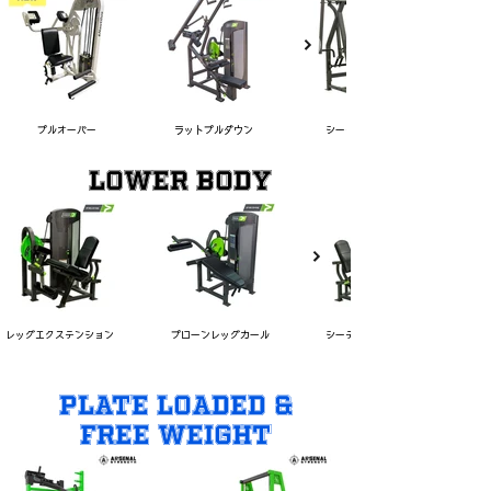
プルオーバー
ラットプルダウン
シーテッドロウ
LOWER Body
レッグエクステンション
プローンレッグカール
シーテッドレッグカール
Plate Loaded &
Free Weight