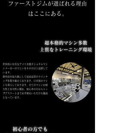
​ファーストジムが選ばれる理由
はここにある。
01
01
​超本格的マシン多数
​上質なトレーニング環境
​世界的に有名なアメリカ製ナショナルマシ
５０
ンメーカーのマシンを
台以上設置して
います。
​群馬県内最大級にして最高品質のラインナ
ップを取り揃えております。
日本初のマシ
ンも
​導入しております。
​全てのマシンが耐
久性と安全性に優れ、初心者の方からトッ
プアスリートまで必ず満足いただける施設
となっています。
02
02
初心者の方でも