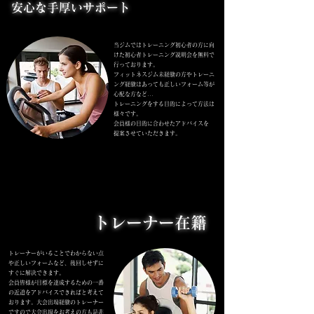
​安心な手厚いサポート
当ジムではトレーニング初心者の方に向
けた初心者トレーニング説明会を無料で
行っております。
フィットネスジム未経験の方や
トレーニ
ング経験はあっても
​正しいフォーム等が
心配な方など...
トレーニングをする目的によって
方法は
様々です。
会員様の目的に合わせたアドバイスを
提案させていただきます。
03
03
​トレーナー在籍
トレーナーがいることで
わからない点
や正しいフォームなど、
後回しせずに
すぐに解決できます。
会員皆様が目標を達成するための
​一番
の近道
をアドバイスできればと考えて
おります。
大会出場経験のトレーナー
ですので​
​大会出場をお考えの方も是非