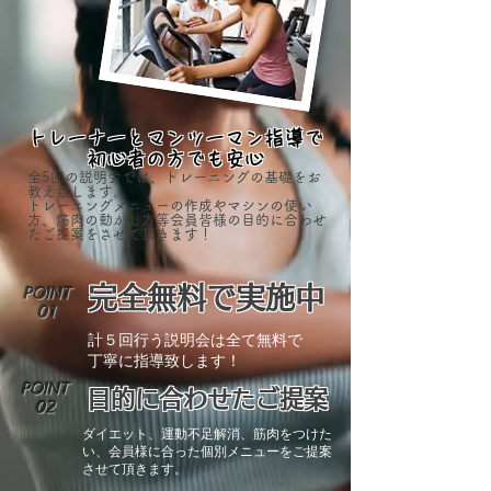
​トレーナーとマンツーマン指導で
初心者の方でも安心
全5回の説明会では、トレーニングの基礎をお
教え致します。
トレーニングメニューの作成やマシンの使い
方、筋肉の動かし方等会員皆様の目的に合わせ
たご提案をさせて頂きます！
完全無料で実施中
POINT
0​1
計５回行う説明会は全て無料で
​丁寧に指導致します！
POINT
​目的に合わせたご提案
02
​ダイエット、運動不足解消、筋肉をつけた
い、会員様に合った個別メニューをご提案
させて頂きます。