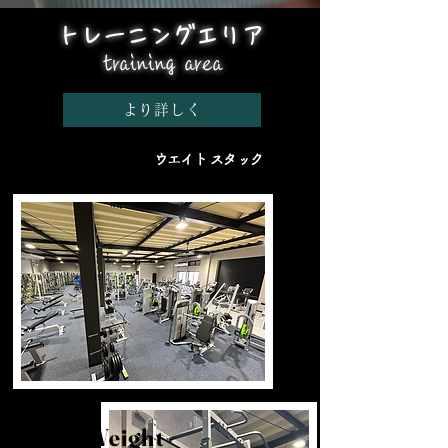
​トレーニングエリア
​training area
より詳しく
​ウエイト スタック
Weight Stack
FreeWeight