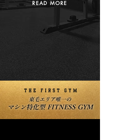
READ MORE
東毛エリア唯一の
​マシン特化型 FITNESS GYM
START TRAINING TODAY
START TRAINING TODAY