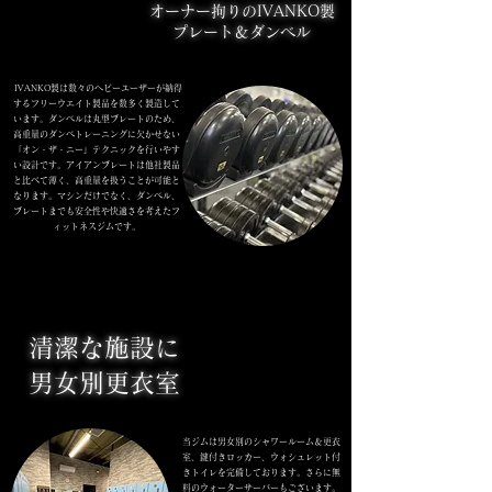
05
05
オーナー拘りの​IVANKO
製
プレート＆ダンベル
IVANKO製は数々のヘビーユーザーが納得
する
フリーウエイト製品を数多く製造して
います。
ダンベルは丸型プレートのため、
高重量のダンベトレーニングに欠かせない
「オン・ザ・ニー」
テクニックを行いやす
い設計です。
アイアンプレートは他社製品
と比べて薄く、高重量を扱うことが可能と
なります。​
マシンだけでなく、ダンベル、
プレートまでも
安全性や快適さを考えた
フ
ィットネスジムです。
06
06
清潔な施設に
​男女別更衣室
当ジムは男女別のシャワールーム＆更衣
室、
鍵付きロッカー、ウォシュレット付
き
トイレを
完備しております。
さらに無
料のウォーターサーバーもございます。