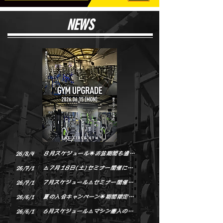
​NEWS
26/8/4
８月スケジュール🌟お盆期間も通常営業となります
26/7/1
⚠️７月18日(土)セミナー開催に伴い、ジム利用制限のお知らせ
26/7/1
7月スケジュール⚠️セミナー開催日にジム利用制限有り
26/6/1
夏の入会キャンペーン🌟期間限定7月末まで
26/6/1
6月スケジュール⚠️マシン搬入の為休館日が通常と異なります